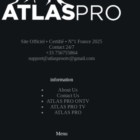
Site Officiel • Certifié • N°1 France 2025
Contact 24/7
+33 756755864
support@atlasprootv@gmail.com
information
About Us
Contact Us
ATLAS PRO ONTV
ATLAS PRO TV
ATLAS PRO
Menu