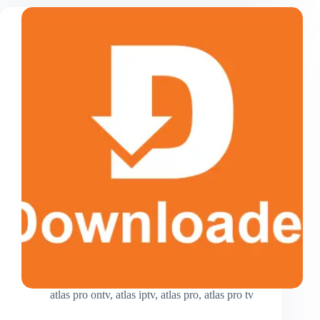
Une
Solution
IPTV
Premium
de
Plus
en
Plus
Appréciée
en
France
atlas pro ontv
,
atlas iptv
,
atlas pro
,
atlas pro tv