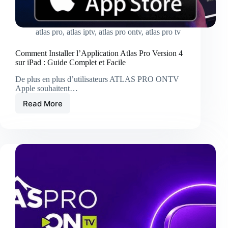
atlas pro
,
atlas iptv
,
atlas pro ontv
,
atlas pro tv
Comment Installer l’Application Atlas Pro Version 4
sur iPad : Guide Complet et Facile
De plus en plus d’utilisateurs ATLAS PRO ONTV
Apple souhaitent…
Read More
Comment
Installer
l’Application
Atlas
Pro
Version
4
sur
iPad
:
Guide
Complet
et