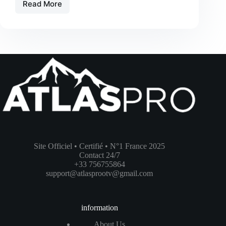
Read More
Atlas
Pro
ONTV
Android
:
Installer
et
Utiliser
l’Application
IPTV
en
France
(2025)
Site Officiel • Certifié • N°1 France 2025
Contact 24/7
+33 756755864
support@atlasprootv@gmail.com
information
About Us