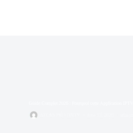
Skip
to
content
Guide Complet 2026 : Pourquoi cette Application IPTV e
ATLAS PRO ONTV
June 13, 2026
atlas p