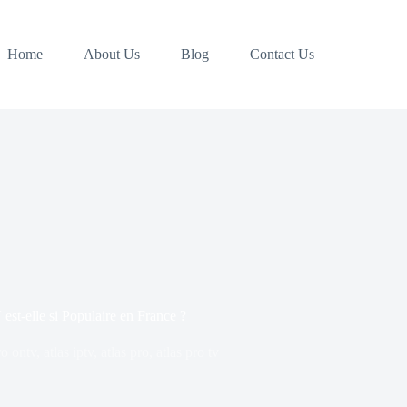
Home
About Us
Blog
Contact Us
st-elle si Populaire en France ?
ro ontv
,
atlas iptv
,
atlas pro
,
atlas pro tv